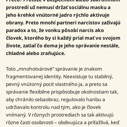
prostredí už nemusí držať sociálnu masku a
jeho krehké vnútorné jadro rýchlo aktivuje
obrany. Preto mnohí partneri narcistov zažívajú
paradox a to, že vonku pôsobí narcis ako
človek, ktorého by si každý prial mať vo svojom
živote, zatiaľ čo doma je jeho správanie nestále,
chladné alebo zraňujúce.
Toto „mnohotvárové“ správanie je znakom
fragmentovanej identity. Neexistuje tu stabilný,
pevný vnútorný pocit vlastného ja, a preto sa
správanie flexibilne prispôsobuje okolnostiam tak,
aby chránilo sebaobraz, regulovalo hanbu a
udržiavalo kontrolu nad tým, ako je človek
vnímaný. V rôznych prostrediach sa tak aktivujú
rôzne časti osobnosti – obdivujúca a príťažlivá, keď