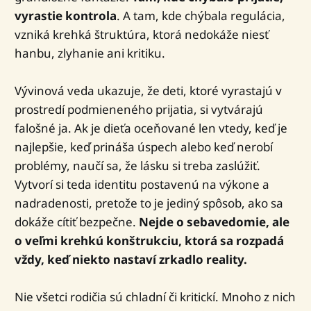
vyrastie kontrola
. A tam, kde chýbala regulácia,
vzniká krehká štruktúra, ktorá nedokáže niesť
hanbu, zlyhanie ani kritiku.
Vývinová veda ukazuje, že deti, ktoré vyrastajú v
prostredí podmieneného prijatia, si vytvárajú
falošné ja. Ak je dieťa oceňované len vtedy, keď je
najlepšie, keď prináša úspech alebo keď nerobí
problémy, naučí sa, že lásku si treba zaslúžiť.
Vytvorí si teda identitu postavenú na výkone a
nadradenosti, pretože to je jediný spôsob, ako sa
dokáže cítiť bezpečne.
Nejde o sebavedomie, ale
o veľmi krehkú konštrukciu, ktorá sa rozpadá
vždy, keď niekto nastaví zrkadlo reality.
Nie všetci rodičia sú chladní či kritickí. Mnoho z nich