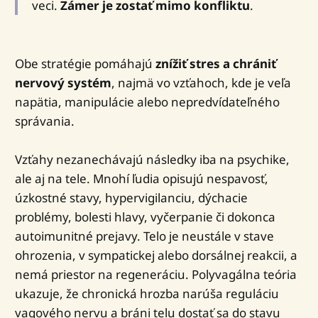
veci.
Zámer je zostať mimo konfliktu
.
Obe stratégie pomáhajú
znížiť stres a chrániť
nervový systém
, najmä vo vzťahoch, kde je veľa
napätia, manipulácie alebo nepredvídateľného
správania.
Vzťahy nezanechávajú následky iba na psychike,
ale aj na tele. Mnohí ľudia opisujú nespavosť,
úzkostné stavy, hypervigilanciu, dýchacie
problémy, bolesti hlavy, vyčerpanie či dokonca
autoimunitné prejavy. Telo je neustále v stave
ohrozenia, v sympatickej alebo dorsálnej reakcii, a
nemá priestor na regeneráciu. Polyvagálna teória
ukazuje, že chronická hrozba narúša reguláciu
vagového nervu a bráni telu dostať sa do stavu