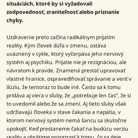
situáciách, ktoré by si vyžadovali
zodpovednosť, zraniteľnosť alebo priznanie
chyby.
Uzdravenie preto začína radikálnym prijatím
reality. Kým človek dúfa v zmenu, ostáva
uväznený v cykle, ktorý vyčerpáva jeho nervový
systém aj psychiku. Prijatie nie je rezignáciou, ale
návratom k pravde. Znamená prestať upravovať
vlastné hranice, ospravedlňovať správanie a veriť v
ilúziu, že tentoraz to bude iné. Často sa k tomu
pridáva aj viera v sľuby, že „potrebuje len čas“, že si
to uvedomil alebo že sa zmení. Aj tieto sľuby však
udržiavajú človeka v stave čakania a napätia, v
ktorom nervový systém nemá šancu sa skutočne
upokojiť. Keď prestaneme čakať na budúcu verziu
reality a obrátime pozornosť k tomu, čo sa deje