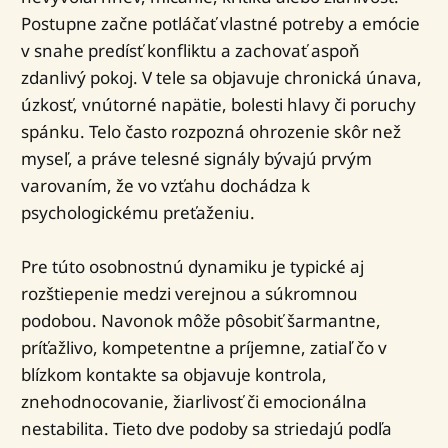
Postupne začne potláčať vlastné potreby a emócie
v snahe predísť konfliktu a zachovať aspoň
zdanlivý pokoj. V tele sa objavuje chronická únava,
úzkosť, vnútorné napätie, bolesti hlavy či poruchy
spánku. Telo často rozpozná ohrozenie skôr než
myseľ, a práve telesné signály bývajú prvým
varovaním, že vo vzťahu dochádza k
psychologickému preťaženiu.
Pre túto osobnostnú dynamiku je typické aj
rozštiepenie medzi verejnou a súkromnou
podobou. Navonok môže pôsobiť šarmantne,
príťažlivo, kompetentne a príjemne, zatiaľ čo v
blízkom kontakte sa objavuje kontrola,
znehodnocovanie, žiarlivosť či emocionálna
nestabilita. Tieto dve podoby sa striedajú podľa