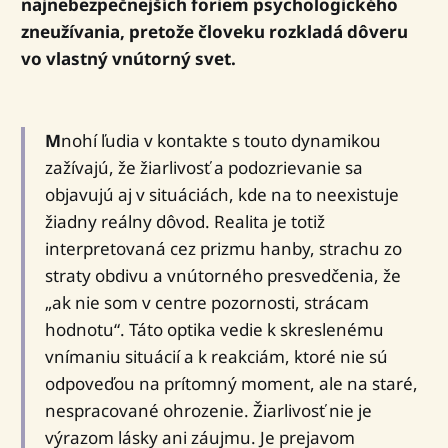
najnebezpečnejších foriem psychologického
zneužívania, pretože človeku rozkladá dôveru
vo vlastný vnútorný svet.
M
nohí ľudia v kontakte s touto dynamikou
zažívajú, že žiarlivosť a podozrievanie sa
objavujú aj v situáciách, kde na to neexistuje
žiadny reálny dôvod. Realita je totiž
interpretovaná cez prizmu hanby, strachu zo
straty obdivu a vnútorného presvedčenia, že
„ak nie som v centre pozornosti, strácam
hodnotu“. Táto optika vedie k skreslenému
vnímaniu situácií a k reakciám, ktoré nie sú
odpoveďou na prítomný moment, ale na staré,
nespracované ohrozenie. Žiarlivosť nie je
výrazom lásky ani záujmu. Je prejavom