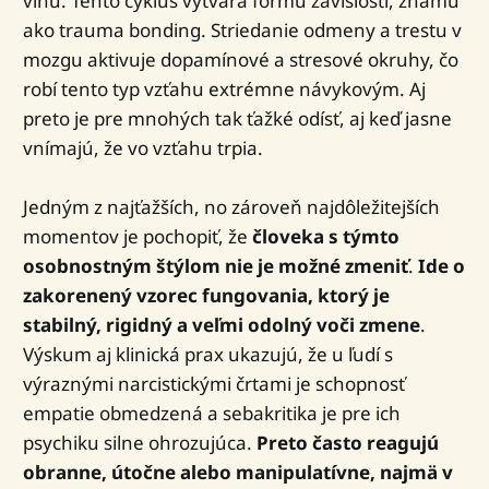
vinu. Tento cyklus vytvára formu závislosti, známu
ako trauma bonding. Striedanie odmeny a trestu v
mozgu aktivuje dopamínové a stresové okruhy, čo
robí tento typ vzťahu extrémne návykovým. Aj
preto je pre mnohých tak ťažké odísť, aj keď jasne
vnímajú, že vo vzťahu trpia.
Jedným z najťažších, no zároveň najdôležitejších
momentov je pochopiť, že
človeka s týmto
osobnostným štýlom nie je možné zmeniť
.
Ide o
zakorenený vzorec fungovania, ktorý je
stabilný, rigidný a veľmi odolný voči zmene
.
Výskum aj klinická prax ukazujú, že u ľudí s
výraznými narcistickými črtami je schopnosť
empatie obmedzená a sebakritika je pre ich
psychiku silne ohrozujúca.
Preto často reagujú
obranne, útočne alebo manipulatívne, najmä v