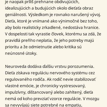
je naopak príliš prehnane obdivujúcich,
idealizujúcich a budujúcich okolo dieťaťa obraz
geniálnosti. Výsledkom je rovnako narušený vývoj.
Dieťa, ktoré je vnímané ako výnimočné bez toho,
aby bolo realisticky zrkadlené, nedostáva hranice.
V dospelosti tak vyrastie človek, ktorému sa zdá, že
pravidlá preňho neplatia, že jeho potreby majú
prioritu a že odmietnutie alebo kritika sú
neúnosné útoky.
Neuroveda dodáva ďalšiu vrstvu porozumenia.
Dieťa získava reguláciu nervového systému cez
regulovaného rodiča. Ak rodič nevie stabilizovať
vlastné emócie, je chronicky vystresovaný,
impulzívny, dištancovaný alebo zahltený, dieťa
nemá od koho prevziať vzorce regulácie. V mozgu
sa nevyvíjajú siete potrebné na empatiu,