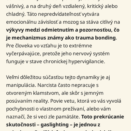
vášnivý, a na druhý deň vzdialený, kritický alebo
chladný. Táto nepredvídateľnosť vytvára
emocionálnu závislosť a mozog sa stáva citlivý na
výkyvy medzi odmietnutím a pozornosťou, čo
je mechanizmus známy ako trauma bonding
.
Pre človeka vo vzťahu je to extrémne
vyčerpávajúce, pretože jeho nervový systém
funguje v stave chronickej hypervigilancie.
Veľmi dôležitou súčasťou tejto dynamiky je aj
manipulácia. Narcista často nepracuje s
otvoreným klamstvom, ale skôr s jemným
posúvaním reality. Povie vetu, ktorá vo vás vyvolá
pochybnosti o vlastnom prežívaní, alebo vám
naznačí, že si veci zle pamätáte.
Toto prekrúcanie
skutočnosti – gaslighting – je jednou z