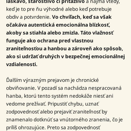
láskavo, starostlivo či príťažlivo
a najmä vtedy,
keď je to pre ňu výhodné alebo keď potrebuje
obdiv a potvrdenie.
Vo chvíľach, keď sa však
očakáva autentická emocionálna blízkosť,
akoby sa stiahla alebo zmizla. Táto vlažnosť
funguje ako ochrana pred vlastnou
zraniteľnosťou a hanbou a zároveň ako spôsob,
ako si udržať druhých v bezpečnej emocionálnej
vzdialenosti.
Ďalším výrazným prejavom je chronické
obviňovanie. V pozadí sa nachádza nespracovaná
hanba, ktorú tento systém nedokáže niesť ani
vedome prežívať. Pripustiť chybu, uznať
zodpovednosť alebo prejaviť zraniteľnosť by
znamenalo dotknúť sa vnútorného zranenia, čo je
príliš ohrozujúce. Preto sa zodpovednosť