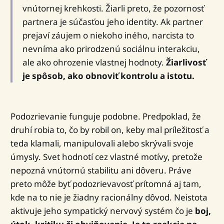
vnútornej krehkosti. Žiarli preto, že pozornosť
partnera je súčasťou jeho identity. Ak partner
prejaví záujem o niekoho iného, narcista to
nevníma ako prirodzenú sociálnu interakciu,
ale ako ohrozenie vlastnej hodnoty.
Žiarlivosť
je spôsob, ako obnoviť kontrolu a istotu.
Podozrievanie funguje podobne. Predpoklad, že
druhí robia to, čo by robil on, keby mal príležitosť a
teda klamali, manipulovali alebo skrývali svoje
úmysly. Svet hodnotí cez vlastné motívy, pretože
nepozná vnútornú stabilitu ani dôveru. Práve
preto môže byť podozrievavosť prítomná aj tam,
kde na to nie je žiadny racionálny dôvod. Neistota
aktivuje jeho sympatický nervový systém čo je
boj,