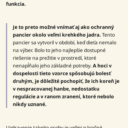
funkcia.
Je to preto možné vnímať aj ako ochranný
pancier okolo veľmi krehkého jadra.
Tento
pancier sa vytvoril v období, keď dieťa nemalo
na výber. Bolo to jeho najlepšie dostupné
riešenie na prežitie v prostredí, ktoré
nenapĺňalo jeho základné potreby.
A hoci v
dospelosti tieto vzorce spôsobujú bolesť
druhým, je dôležité pochopiť, že ich koreň je
v nespracovanej hanbe, nedostatku
regulácie a v ranom zranení, ktoré nebolo
nikdy uznané.
Uzdravenie takejto osoby je veľmi náročné,