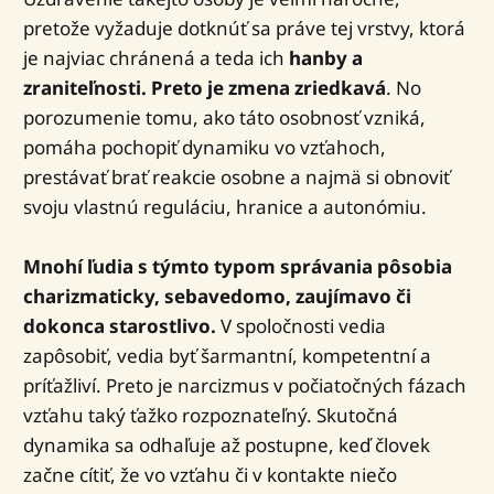
pretože vyžaduje dotknúť sa práve tej vrstvy, ktorá
je najviac chránená a teda ich
hanby a
zraniteľnosti. Preto je zmena zriedkavá
. No
porozumenie tomu, ako táto osobnosť vzniká,
pomáha pochopiť dynamiku vo vzťahoch,
prestávať brať reakcie osobne a najmä si obnoviť
svoju vlastnú reguláciu, hranice a autonómiu.
Mnohí ľudia s týmto typom správania pôsobia
charizmaticky, sebavedomo, zaujímavo či
dokonca starostlivo.
V spoločnosti vedia
zapôsobiť, vedia byť šarmantní, kompetentní a
príťažliví. Preto je narcizmus v počiatočných fázach
vzťahu taký ťažko rozpoznateľný. Skutočná
dynamika sa odhaľuje až postupne, keď človek
začne cítiť, že vo vzťahu či v kontakte niečo