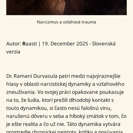
Narcizmus a vzťahová trauma
Autor:
R
aasti | 19. December 2025 - Slovenská
verzia
Dr. Ramani Durvasula patrí medzi najvýraznejšie
hlasy v oblasti narcistickej dynamiky a vzťahového
zneužívania. Vo svojej práci opakovane poukazuje
na to, že ľudia, ktorí prežili dlhodobý kontakt s
touto dynamikou, si často nesú falošnú vinu,
narušenú dôveru v seba a hlboký zmätok v tom, čo
je ešte realita a čo už nie. Táto dynamika vytvára
prostredie chronickej neistoty, kritiky a posúvania