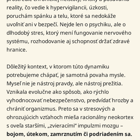
reality, čo vedie k hypervigilancii, úzkosti,
poruchám spánku a telu, ktoré sa nedokáže
uvoľniť ani v bezpečí. Nejde len o psychiku, ale o
dlhodobý stres, ktorý mení fungovanie nervového
systému, rozhodovanie aj schopnosť držať zdravé
hranice.
Dôležitý kontext, v ktorom túto dynamiku
potrebujeme chápať, je samotná povaha mysle.
Myseľ nie je nástroj pravdy, ale nástroj prežitia.
Vznikala evolučne ako spôsob, ako rýchlo
vyhodnocovať nebezpečenstvo, predvídať hrozby a
chrániť organizmus. Preto sa v stresových a
ohrozujúcich vzťahoch mieša racionálny neokortex
s oveľa staršími, „zvieracími“ impulzmi mozgu –
bojom, útekom, zamrznutím či podriadením sa.