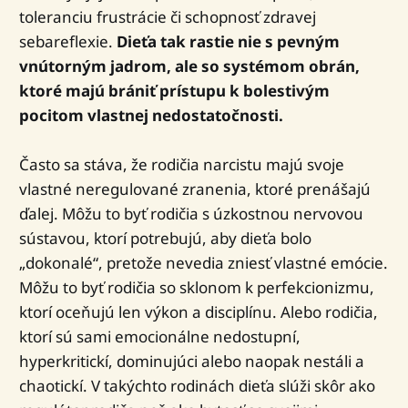
toleranciu frustrácie či schopnosť zdravej
sebareflexie.
Dieťa tak rastie nie s pevným
vnútorným jadrom, ale so systémom obrán,
ktoré majú brániť prístupu k bolestivým
pocitom vlastnej nedostatočnosti.
Často sa stáva, že rodičia narcistu majú svoje
vlastné neregulované zranenia, ktoré prenášajú
ďalej. Môžu to byť rodičia s úzkostnou nervovou
sústavou, ktorí potrebujú, aby dieťa bolo
„dokonalé“, pretože nevedia zniesť vlastné emócie.
Môžu to byť rodičia so sklonom k perfekcionizmu,
ktorí oceňujú len výkon a disciplínu. Alebo rodičia,
ktorí sú sami emocionálne nedostupní,
hyperkritickí, dominujúci alebo naopak nestáli a
chaotickí. V takýchto rodinách dieťa slúži skôr ako