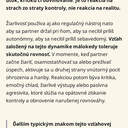
útok, kritiku či obviňovanie
.
Je to reakcia na
strach zo straty kontroly, nie reakcia na realitu.
Žiarlivosť používa aj ako regulačný nástroj nato
aby sa partner držal pri ňom, aby sa necítil príliš
autonómny, aby sa necítil príliš sebavedomý.
Vzťah
založený na tejto dynamike málokedy toleruje
skutočnú rovnosť.
V momente, keď partner
začne žiariť, osamostatňovať sa alebo prežívať
úspech, aktivuje sa u druhej strany vnútorný pocit
ohrozenia a hanby. Reakciou potom býva kritika,
emočný chlad, žiarlivé výstupy alebo pasívna
agresivita, ktoré slúžia na opätovné získanie
kontroly a obnovenie narušenej rovnováhy.
Ďalším typickým znakom tejto vzťahovej