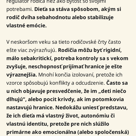
regulátor rodiča než ako bytosť so svojimi
potrebami.
Dieťa sa stáva spôsobom, akým si
rodič dvíha sebahodnotu alebo stabilizuje
vlastné emócie.
V neskoršom veku sa tieto rodičovské črty často
ešte viac zvýrazňujú.
Rodičia môžu byť rigidní,
málo sebakritickí, potreba kontroly sa s vekom
zvyšuje, neschopnosť prijímať hranice je ešte
výraznejšia.
Mnohí končia izolovaní, pretože ich
vzorce spôsobujú konflikty a odcudzenie.
Často sa
u nich objavuje presvedčenie, že im „deti niečo
dlhujú“, alebo pocit krivdy, ak im potomkovia
nastavujú hranice. Nedokážu uniesť predstavu,
že ich dieťa má vlastný život, autonómiu či
vlastnú identitu, pretože pre nich slúžilo
primárne ako emocionálna (alebo spoločenská)