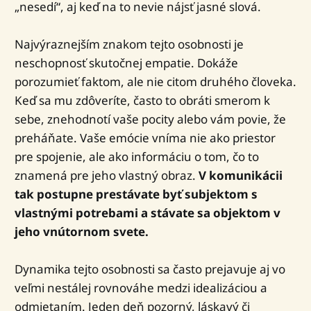
„nesedí“, aj keď na to nevie nájsť jasné slová.
Najvýraznejším znakom tejto osobnosti je
neschopnosť skutočnej empatie. Dokáže
porozumieť faktom, ale nie citom druhého človeka.
Keď sa mu zdôveríte, často to obráti smerom k
sebe, znehodnotí vaše pocity alebo vám povie, že
preháňate. Vaše emócie vníma nie ako priestor
pre spojenie, ale ako informáciu o tom, čo to
znamená pre jeho vlastný obraz.
V komunikácii
tak postupne prestávate byť subjektom s
vlastnými potrebami a stávate sa objektom v
jeho vnútornom svete.
Dynamika tejto osobnosti sa často prejavuje aj vo
veľmi nestálej rovnováhe medzi idealizáciou a
odmietaním. Jeden deň pozorný, láskavý či