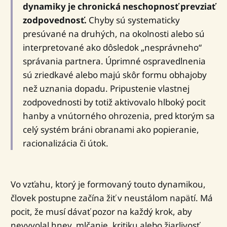
dynamiky je chronická neschopnosť prevziať
zodpovednosť.
Chyby sú systematicky
presúvané na druhých, na okolnosti alebo sú
interpretované ako dôsledok „nesprávneho“
správania partnera. Úprimné ospravedlnenia
sú zriedkavé alebo majú skôr formu obhajoby
než uznania dopadu. Pripustenie vlastnej
zodpovednosti by totiž aktivovalo hlboký pocit
hanby a vnútorného ohrozenia, pred ktorým sa
celý systém bráni obranami ako popieranie,
racionalizácia či útok.
Vo vzťahu, ktorý je formovaný touto dynamikou,
človek postupne začína žiť v neustálom napätí. Má
pocit, že musí dávať pozor na každý krok, aby
nevyvolal hnev, mlčanie, kritiku alebo žiarlivosť.