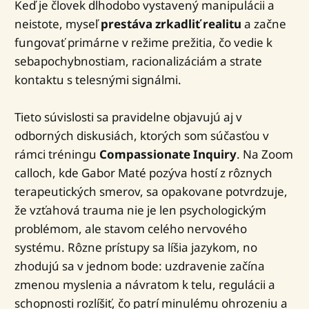
Keď je človek dlhodobo vystavený manipulácii a
neistote, myseľ
prestáva zrkadliť realitu
a začne
fungovať primárne v režime prežitia, čo vedie k
sebapochybnostiam, racionalizáciám a strate
kontaktu s telesnými signálmi.
Tieto súvislosti sa pravidelne objavujú aj v
odborných diskusiách, ktorých som súčasťou v
rámci tréningu
Compassionate Inquiry
. Na Zoom
calloch, kde Gabor Maté pozýva hostí z rôznych
terapeutických smerov, sa opakovane potvrdzuje,
že vzťahová trauma nie je len psychologickým
problémom, ale stavom celého nervového
systému. Rôzne prístupy sa líšia jazykom, no
zhodujú sa v jednom bode: uzdravenie začína
zmenou myslenia a návratom k telu, regulácii a
schopnosti rozlíšiť, čo patrí minulému ohrozeniu a