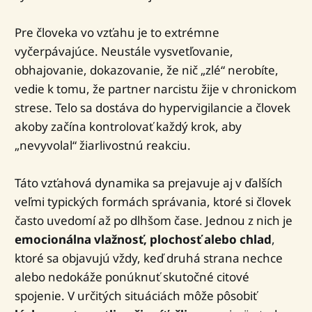
Pre človeka vo vzťahu je to extrémne
vyčerpávajúce. Neustále vysvetľovanie,
obhajovanie, dokazovanie, že nič „zlé“ nerobíte,
vedie k tomu, že partner narcistu žije v chronickom
strese. Telo sa dostáva do hypervigilancie a človek
akoby začína kontrolovať každý krok, aby
„nevyvolal“ žiarlivostnú reakciu.
Táto vzťahová dynamika sa prejavuje aj v ďalších
veľmi typických formách správania, ktoré si človek
často uvedomí až po dlhšom čase. Jednou z nich je
emocionálna vlažnosť, plochosť alebo chlad
,
ktoré sa objavujú vždy, keď druhá strana nechce
alebo nedokáže ponúknuť skutočné citové
spojenie. V určitých situáciách môže pôsobiť