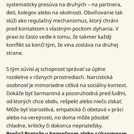
systematicky presúva na druhých – na partnera,
deti, kolegov alebo na okolnosti. Obviňovanie tak
slúži ako regulačný mechanizmus, ktorý chráni
pred kontaktom s vlastným pocitom zlyhania. V
praxi to často vedie k tomu, že takmer každý
konflikt sa končí tým, že vina zostáva na druhej
strane.
S tým súvisí aj schopnosť správať sa úplne
rozdielne v rôznych prostrediach. Narcistická
osobnosť je mimoriadne citlivá na sociálny kontext.
Dokáže byť šarmantná a pozoruhodná pred ľuďmi,
od ktorých chce obdiv, rešpekt alebo niečo získať.
Môže byť starostlivá, empatická či obetavá v práci
alebo na verejnosti, no doma môže pôsobiť
chladne, kriticky či dokonca nepriateľsky.
Prečo? Pretože v bezpečnom alebo súkromnom