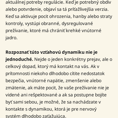
aktuálnej potreby regulácie. Keď je potrebný obdiv
alebo potvrdenie, objaví sa tá príťažlivejšia verzia.
Keď sa aktivuje pocit ohrozenia, hanby alebo straty
kontroly, vystúpi obranné, dysregulované
prežívanie, ktoré má chrániť krehké vnútorné
jadro.
Rozpoznať túto vzťahovú dynamiku nie je
jednoduché.
Nejde o jeden konkrétny prejav, ale o
celkový dopad, ktorý má kontakt na vás. Ak v
prítomnosti niekoho dlhodobo cítite nedostatok
bezpečia, vnútorné napätie, zmenšenie alebo
zmätenie, ak máte pocit, že vaše prežívanie nie je
videné ani rešpektované a ak sa postupne bojíte
byť sami sebou, je možné, že sa nachádzate v
kontakte s dynamikou, ktorá je pre nervový
systém dlhodobo zaťažujúca.