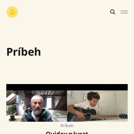
Príbeh
Príbeh
Quidov návrat