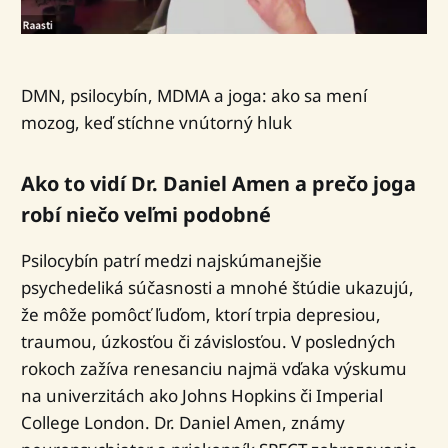
DMN, psilocybín, MDMA a joga: ako sa mení
mozog, keď stíchne vnútorný hluk
Ako to vidí Dr. Daniel Amen a prečo joga
robí niečo veľmi podobné
Psilocybín patrí medzi najskúmanejšie
psychedeliká súčasnosti a mnohé štúdie ukazujú,
že môže pomôcť ľuďom, ktorí trpia depresiou,
traumou, úzkosťou či závislosťou. V posledných
rokoch zažíva renesanciu najmä vďaka výskumu
na univerzitách ako Johns Hopkins či Imperial
College London. Dr. Daniel Amen, známy