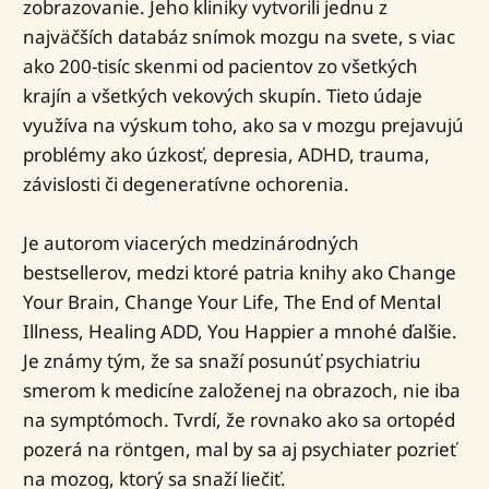
zobrazovanie. Jeho kliniky vytvorili jednu z
najväčších databáz snímok mozgu na svete, s viac
ako 200-tisíc skenmi od pacientov zo všetkých
krajín a všetkých vekových skupín. Tieto údaje
využíva na výskum toho, ako sa v mozgu prejavujú
problémy ako úzkosť, depresia, ADHD, trauma,
závislosti či degeneratívne ochorenia.
Je autorom viacerých medzinárodných
bestsellerov, medzi ktoré patria knihy ako Change
Your Brain, Change Your Life, The End of Mental
Illness, Healing ADD, You Happier a mnohé ďalšie.
Je známy tým, že sa snaží posunúť psychiatriu
smerom k medicíne založenej na obrazoch, nie iba
na symptómoch. Tvrdí, že rovnako ako sa ortopéd
pozerá na röntgen, mal by sa aj psychiater pozrieť
na mozog, ktorý sa snaží liečiť.