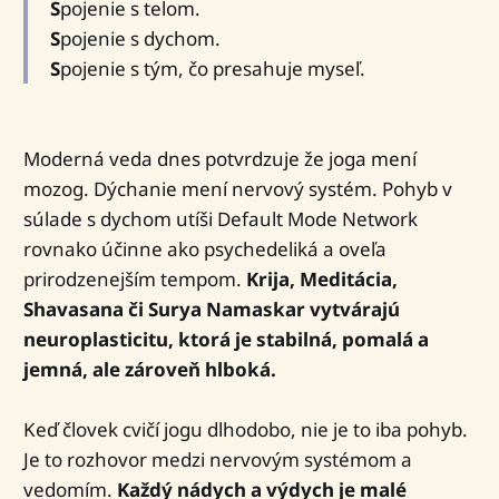
S
pojenie s telom.
S
pojenie s dychom.
S
pojenie s tým, čo presahuje myseľ.
Moderná veda dnes potvrdzuje že joga mení
mozog. Dýchanie mení nervový systém. Pohyb v
súlade s dychom utíši Default Mode Network
rovnako účinne ako psychedeliká a oveľa
prirodzenejším tempom.
Krija, Meditácia,
Shavasana či Surya Namaskar vytvárajú
neuroplasticitu, ktorá je stabilná, pomalá a
jemná, ale zároveň hlboká.
Keď človek cvičí jogu dlhodobo, nie je to iba pohyb.
Je to rozhovor medzi nervovým systémom a
vedomím.
Každý nádych a výdych je malé