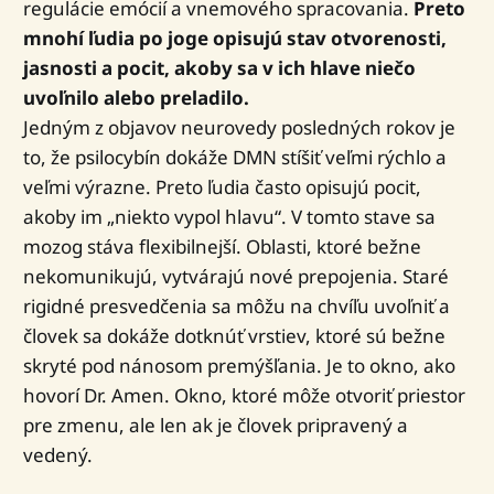
regulácie emócií a vnemového spracovania.
Preto
mnohí ľudia po joge opisujú stav otvorenosti,
jasnosti a pocit, akoby sa v ich hlave niečo
uvoľnilo alebo preladilo.
Jedným z objavov neurovedy posledných rokov je
to, že psilocybín dokáže DMN stíšiť veľmi rýchlo a
veľmi výrazne. Preto ľudia často opisujú pocit,
akoby im „niekto vypol hlavu“. V tomto stave sa
mozog stáva flexibilnejší. Oblasti, ktoré bežne
nekomunikujú, vytvárajú nové prepojenia. Staré
rigidné presvedčenia sa môžu na chvíľu uvoľniť a
človek sa dokáže dotknúť vrstiev, ktoré sú bežne
skryté pod nánosom premýšľania. Je to okno, ako
hovorí Dr. Amen. Okno, ktoré môže otvoriť priestor
pre zmenu, ale len ak je človek pripravený a
vedený.