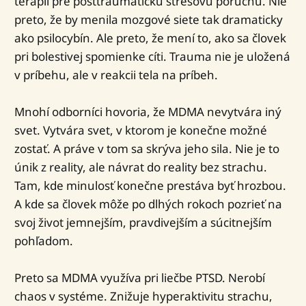
terapií pre posttraumatickú stresovú poruchu. Nie
preto, že by menila mozgové siete tak dramaticky
ako psilocybín. Ale preto, že mení to, ako sa človek
pri bolestivej spomienke cíti. Trauma nie je uložená
v príbehu, ale v reakcii tela na príbeh.
Mnohí odborníci hovoria, že MDMA nevytvára iný
svet. Vytvára svet, v ktorom je konečne možné
zostať. A práve v tom sa skrýva jeho sila. Nie je to
únik z reality, ale návrat do reality bez strachu.
Tam, kde minulosť konečne prestáva byť hrozbou.
A kde sa človek môže po dlhých rokoch pozrieť na
svoj život jemnejším, pravdivejším a súcitnejším
pohľadom.
Preto sa MDMA využíva pri liečbe PTSD. Nerobí
chaos v systéme. Znižuje hyperaktivitu strachu,