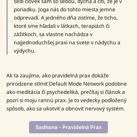
sedí človek sám so sebou, dýcha a cíti, že je v
poriadku. Joga nás do tohto miesta jemne
odprevadí. A jedného dňa zistíme, že ticho,
ktoré sme hľadali v látkach, terapiách či
zážitkoch, sa vlastne nachádza v
najjednoduchšej praxi na svete v nádychu a
výdychu.
Ak ťa zaujíma, ako pravidelná prax dokáže
prirodzene stlmiť Default Mode Network podobne
ako meditácia či psychedeliká, prečítaj si článok a
pozri si moju rannú prax. Je to vedecky podložený
spôsob, ako sa ukotviť a obnoviť nervový systém.
Sadhana - Pravidelná Prax