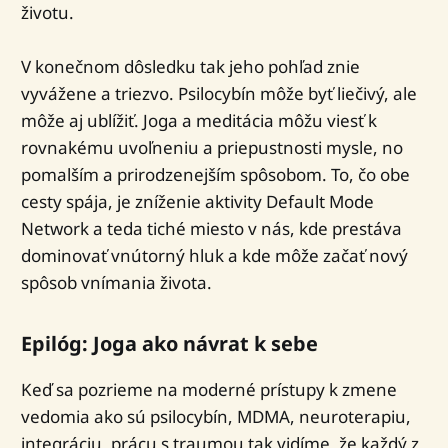
životu.
V konečnom dôsledku tak jeho pohľad znie
vyvážene a triezvo. Psilocybín môže byť liečivý, ale
môže aj ublížiť. Joga a meditácia môžu viesť k
rovnakému uvoľneniu a priepustnosti mysle, no
pomalším a prirodzenejším spôsobom. To, čo obe
cesty spája, je zníženie aktivity Default Mode
Network a teda tiché miesto v nás, kde prestáva
dominovať vnútorný hluk a kde môže začať nový
spôsob vnímania života.
Epilóg: Joga ako návrat k sebe
Keď sa pozrieme na moderné prístupy k zmene
vedomia ako sú psilocybín, MDMA, neuroterapiu,
integráciu, prácu s traumou tak vidíme, že každý z