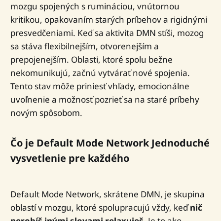
mozgu spojených s rumináciou, vnútornou
kritikou, opakovaním starých príbehov a rigidnými
presvedčeniami. Keď sa aktivita DMN stíši, mozog
sa stáva flexibilnejším, otvorenejším a
prepojenejším. Oblasti, ktoré spolu bežne
nekomunikujú, začnú vytvárať nové spojenia.
Tento stav môže priniesť vhľady, emocionálne
uvoľnenie a možnosť pozrieť sa na staré príbehy
novým spôsobom.
Čo je Default Mode Network Jednoduché
vysvetlenie pre každého
Default Mode Network, skrátene DMN, je skupina
oblastí v mozgu, ktoré spolupracujú vždy, keď
nič
nerobíš inými slovami relaxuješ
. Je to ako