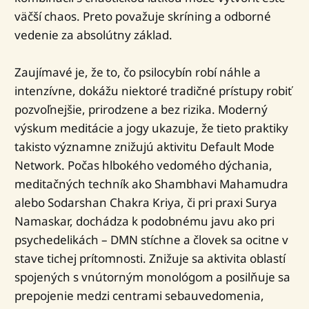
väčší chaos. Preto považuje skríning a odborné
vedenie za absolútny základ.
Zaujímavé je, že to, čo psilocybín robí náhle a
intenzívne, dokážu niektoré tradičné prístupy robiť
pozvoľnejšie, prirodzene a bez rizika. Moderný
výskum meditácie a jogy ukazuje, že tieto praktiky
takisto významne znižujú aktivitu Default Mode
Network. Počas hlbokého vedomého dýchania,
meditačných techník ako Shambhavi Mahamudra
alebo Sodarshan Chakra Kriya, či pri praxi Surya
Namaskar, dochádza k podobnému javu ako pri
psychedelikách – DMN stíchne a človek sa ocitne v
stave tichej prítomnosti. Znižuje sa aktivita oblastí
spojených s vnútorným monológom a posilňuje sa
prepojenie medzi centrami sebauvedomenia,