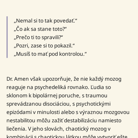
„Nemal si to tak povedať.“
„Čo ak sa stane toto?“
„Prečo ti to spravili?“
„Pozri, zase si to pokazil.“
„Musíš to mať pod kontrolou.“
Dr. Amen však upozorňuje, že nie každý mozog
reaguje na psychedeliká rovnako. Ľudia so
sklonom k bipolárnej poruche, s traumou
sprevádzanou disociáciou, s psychotickými
epizódami v minulosti alebo s výraznou mozgovou
nestabilitou môžu zažiť destabilizáciu namiesto
liečenia. V jeho slovách, chaotický mozog v
kombinácii s chaotickou látkou môže vytvoriť ešte