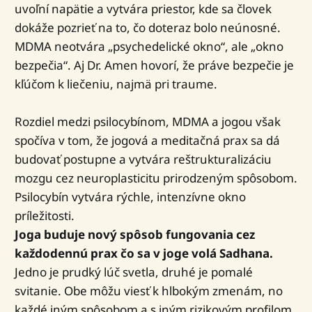
uvoľní napätie a vytvára priestor, kde sa človek
dokáže pozrieť na to, čo doteraz bolo neúnosné.
MDMA neotvára „psychedelické okno“, ale „okno
bezpečia“. Aj Dr. Amen hovorí, že práve bezpečie je
kľúčom k liečeniu, najmä pri traume.
Rozdiel medzi psilocybínom, MDMA a jogou však
spočíva v tom, že jogová a meditačná prax sa dá
budovať postupne a vytvára reštrukturalizáciu
mozgu cez neuroplasticitu prirodzeným spôsobom.
Psilocybín vytvára rýchle, intenzívne okno
príležitosti.
Joga buduje nový spôsob fungovania cez
každodennú prax čo sa v joge volá Sadhana.
Jedno je prudký lúč svetla, druhé je pomalé
svitanie. Obe môžu viesť k hlbokým zmenám, no
každé iným spôsobom a s iným rizikovým profilom.