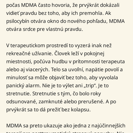
počas MDMA často hovoria, že prvýkrát dokázali
vidieť pravdu bez toho, aby ich premohla. Ak
psilocybín otvára okno do nového pohľadu, MDMA
otvára srdce pre vlastnú pravdu.
V terapeutickom prostredí to vyzerá inak než
rekreačné užívanie. Človek leží v pokojnej
miestnosti, počúva hudbu v prítomnosti terapeuta
alebo aj viacerých. Telo sa uvoľní, napätie povolí a
minulosť sa môže objaviť bez toho, aby vyvolala
panický alarm. Nie je to výlet ani „trip“. Je to
stretnutie. Stretnutie s tým, čo bolo roky
odsunované, zamknuté alebo prerušené. A po
prvýkrát sa to dá prežiť bez kolapsu.
MDMA sa preto ukazuje ako jedna z najúčinnejších