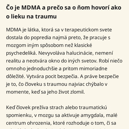
Čo je MDMA a prečo sa o ňom hovorí ako
o lieku na traumu
MDMA je látka, ktorá sa v terapeutickom svete
dostala do popredia najmä preto, že pracuje s
mozgom iným spôsobom než klasické
psychedeliká. Nevyvoláva halucinácie, nemení
realitu a neotvára okno do iných svetov. Robí niečo
omnoho jednoduchšie a pritom mimoriadne
dôležité. Vytvára pocit bezpečia. A práve bezpečie
je to, čo človeku s traumou najviac chýbalo v
momente, keď sa jeho život zlomil.
Keď človek prežíva strach alebo traumatickú
spomienku, v mozgu sa aktivuje amygdala, malé
centrum ohrozenia, ktoré rozhoduje o tom, či sa