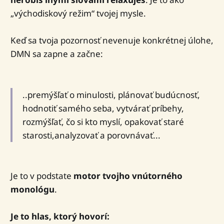
„východiskový režim“ tvojej mysle.
Keď sa tvoja pozornosť nevenuje konkrétnej úlohe,
DMN sa zapne a začne:
..premýšľať o minulosti, plánovať budúcnosť,
hodnotiť samého seba, vytvárať príbehy,
rozmýšľať, čo si kto myslí, opakovať staré
starosti,analyzovať a porovnávať...
Je to v podstate
motor tvojho vnútorného
monológu
.
Je to hlas, ktorý hovorí: