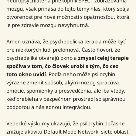
neuropsychiater a priekopník SPECT zobrazovania
mozgu, však prináša do tejto témy hlas, ktorý spája
otvorenosť pre nové možnosti s opatrnosťou, ktorá
je pre zdravie mozgu nevyhnutná.
Amen uznáva, že psychedelická terapia môže byť
pre niektorých ľudí prelomová. Často hovorí, že
psychedeliká otvárajú okno a
zmysel celej terapie
spočíva v tom, čo človek urobí s tým, čo cez
toto okno uvidí
. Podľa neho môže psilocybín
výrazne zmeniť spôsob, akým mozog spracúva
emócie, spomienky a presvedčenia, ale iba vtedy,
keď prebieha v bezpečnom prostredí so správnou
podporou a následnou integráciou.
Vedecké výskumy ukazujú, že psilocybín dočasne
znižuje aktivitu Default Mode Network, siete oblastí