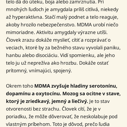
telo dá do úteku, boja alebo zamrznutia. Pri
mnohých ľuďoch je amygdala príliš citlivá, niekedy
až hyperaktívna. Stačí malý podnet a telo reaguje,
akoby hrozilo nebezpečenstvo. MDMA urobí niečo
mimoriadne. Aktivitu amygdaly výrazne utíši.
Človek zrazu dokáže myslieť, cítiť a rozprávať o
veciach, ktoré by za bežného stavu vyvolali paniku,
hanbu alebo disociáciu. Vidí spomienku, ale jeho
telo ju už neprežíva ako hrozbu. Dokáže ostať
prítomný, vnímajúci, spojený.
Okrem toho
MDMA zvyšuje hladiny serotonínu,
dopamínu a oxytocínu. Mozog sa ocitne v stave,
ktorý je zriedkavý, jemný a liečivý.
Je to stav
otvorenosti bez strachu. Človek cítí, že je v
poriadku, že môže dôverovať, že neskolabuje pod
vlastným príbehom. Toto je dôvod, prečo ľudia