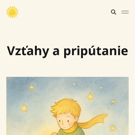
Vzťahy a pripútanie