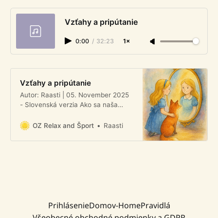
Vzťahy a pripútanie
0:00
/
32:23
1×
Vzťahy a pripútanie
Autor: Raasti | 05. November 2025
- Slovenská verzia Ako sa naša
potreba bezpečia odráža v tele a
vo vzťahoch Človek prichádza na
OZ Relax and Šport
Raasti
svet s evolučne zakorenenou
potrebou byť v bezpečí a v spojení
s ostatnými. Táto potreba nie je len
psychologická, ale má
neurobiologické základy, ktoré
ovplyvňujú naše emócie, správanie
Prihlásenie
Domov-Home
Pravidlá
Všeobecné obchodné podmienky a GDPR