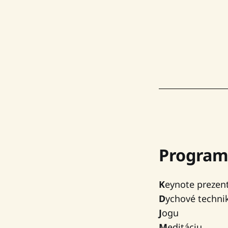
P
rogram
K
eynote prezent
D
ychové tech
J
ogu
M
editáciu