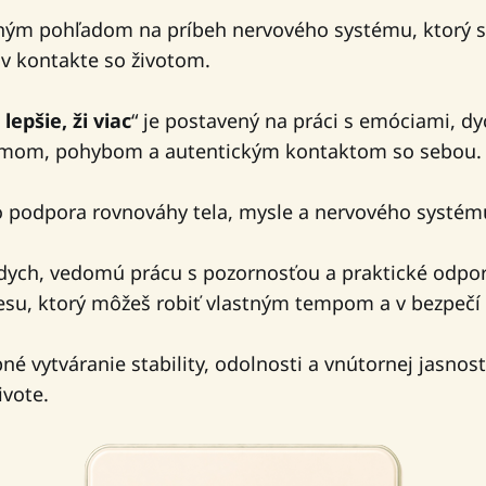
ným pohľadom na príbeh nervového systému, ktorý sa 
 v kontakte so životom.
 lepšie, ži viac
“ je postavený na práci s emóciami, d
mom, pohybom a autentickým kontaktom so sebou.
o podpora rovnováhy tela, mysle a nervového systém
 dych, vedomú prácu s pozornosťou a praktické odpo
esu, ktorý môžeš robiť vlastným tempom a v bezpeč
é vytváranie stability, odolnosti a vnútornej jasnost
vote.