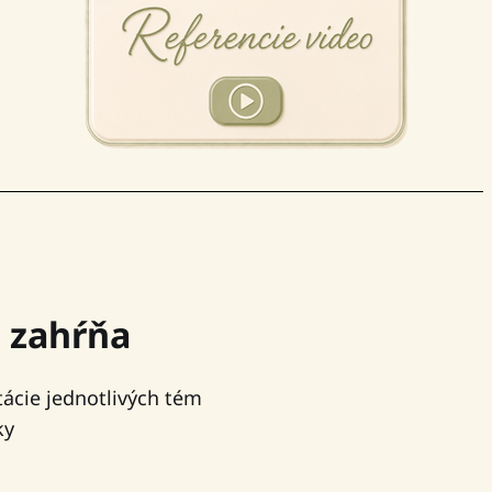
 zahŕňa
ácie jednotlivých tém
niky