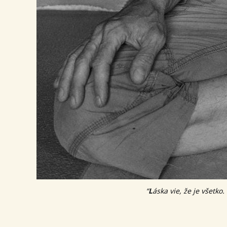
“
L
áska vie, že je všetko.