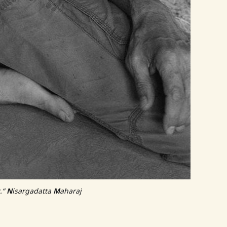
.“
N
isargadatta
M
aharaj