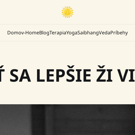
Domov-Home
Blog
Terapia
Yoga
Saibhang
Veda
Príbehy
Ť SA LEPŠIE ŽI V