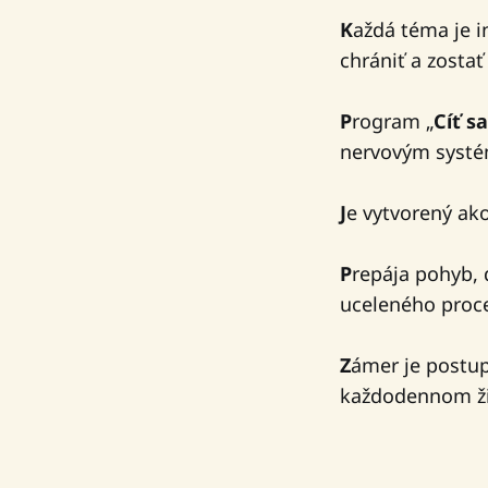
K
aždá téma je i
chrániť a zostať
P
rogram „
Cíť sa
nervovým systé
J
e vytvorený ak
P
repája pohyb,
uceleného proc
Z
ámer je postupn
každodennom ži