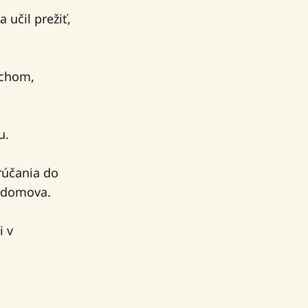
učil prežiť,
ychom,
u.
rúčania do
í domova.
i v