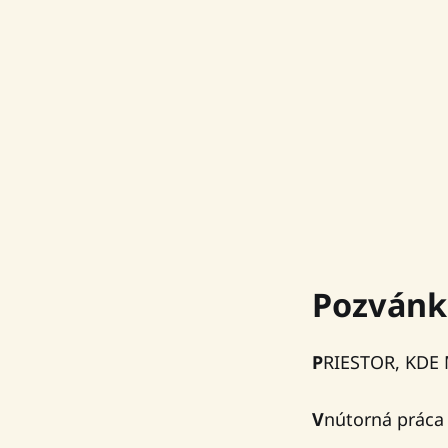
P
ozvánk
P
RIESTOR, KDE
V
nútorná práca 